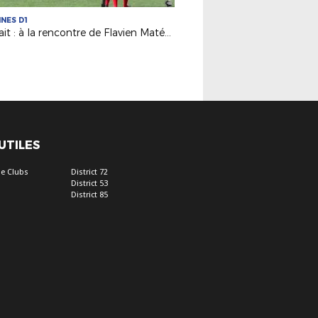
INES D1
Portrait : à la rencontre de Flavien Matéo, père de Clara (Paris FC D1F)
 UTILES
e Clubs
District 72
District 53
District 85