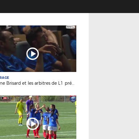
TRAGE
Jérôme Brisard et les arbitres de L1 préparés au "VAR" !