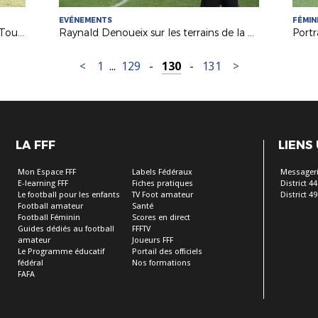
EVÉNEMENTS
FÉMIN
Le FC Noirmoutier et la Ligue sur le Tour de France 2018
Raynald Denoueix sur les terrains de la Ligue !
<
1
...
129
-
130
-
131
>
LA FFF
LIENS
Mon Espace FFF
Labels Fédéraux
Messageri
E-learning FFF
Fiches pratiques
District 44
Le football pour les enfants
TV Foot amateur
District 49
Football amateur
Santé
Football Féminin
Scores en direct
Guides dédiés au football
FFFTV
amateur
Joueurs FFF
Le Programme éducatif
Portail des officiels
fédéral
Nos formations
FAFA