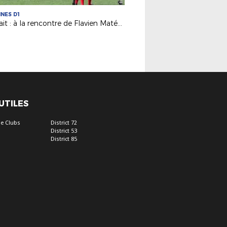
INES D1
Portrait : à la rencontre de Flavien Matéo, père de Clara (Paris FC D1F)
 UTILES
e Clubs
District 72
District 53
District 85