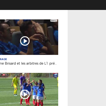
TRAGE
Jérôme Brisard et les arbitres de L1 préparés au "VAR" !