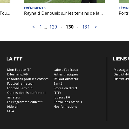
EVÉNEMENTS
FÉMIN
Le FC Noirmoutier et la Ligue sur le Tour de France 2018
Raynald Denoueix sur les terrains de la Ligue !
<
1
...
129
-
130
-
131
>
LA FFF
LIENS
Mon Espace FFF
Labels Fédéraux
Messageri
E-learning FFF
Fiches pratiques
District 44
Le football pour les enfants
TV Foot amateur
District 49
Football amateur
Santé
Football Féminin
Scores en direct
Guides dédiés au football
FFFTV
amateur
Joueurs FFF
Le Programme éducatif
Portail des officiels
fédéral
Nos formations
FAFA