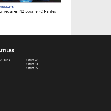
PIONNATS
r réussi en N2 pour le FC Nantes !
 UTILES
e Clubs
District 72
District 53
District 85