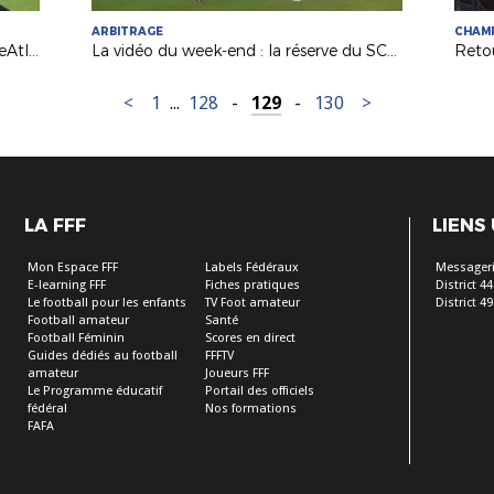
ARBITRAGE
CHAM
Diego Carlos présent aux "FootStageAtlantique" 2018 !
La vidéo du week-end : la réserve du SCO s’impose à Sablé (N3)
Retou
<
1
...
128
-
129
-
130
>
LA FFF
LIENS
Mon Espace FFF
Labels Fédéraux
Messageri
E-learning FFF
Fiches pratiques
District 44
Le football pour les enfants
TV Foot amateur
District 49
Football amateur
Santé
Football Féminin
Scores en direct
Guides dédiés au football
FFFTV
amateur
Joueurs FFF
Le Programme éducatif
Portail des officiels
fédéral
Nos formations
FAFA