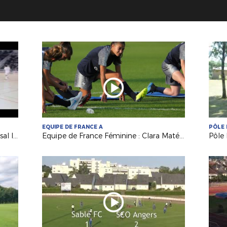
EQUIPE DE FRANCE A
PÔLE 
La rentrée du Nantes Métropole Futsal le 15/09 !
Equipe de France Féminine : Clara Matéo, grande première en A !