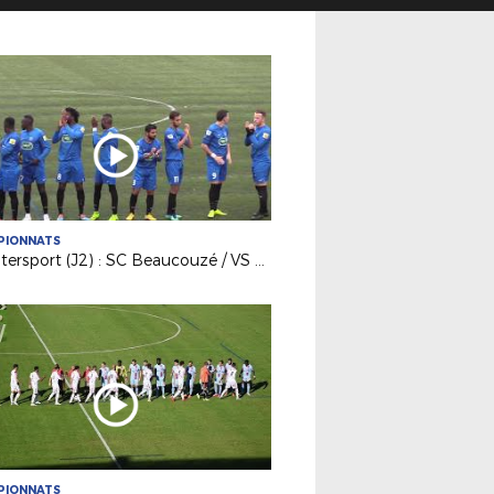
PIONNATS
R1 Intersport (J2) : SC Beaucouzé / VS Ferté-Bernard
PIONNATS