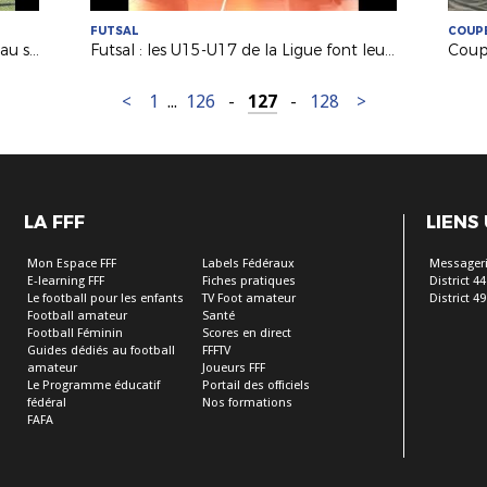
FUTSAL
COUPE
Technique : le club de St Sébastien au service de nos BMF !
Futsal : les U15-U17 de la Ligue font leur rentrée !
<
1
...
126
-
127
-
128
>
LA FFF
LIENS
Mon Espace FFF
Labels Fédéraux
Messageri
E-learning FFF
Fiches pratiques
District 44
Le football pour les enfants
TV Foot amateur
District 49
Football amateur
Santé
Football Féminin
Scores en direct
Guides dédiés au football
FFFTV
amateur
Joueurs FFF
Le Programme éducatif
Portail des officiels
fédéral
Nos formations
FAFA