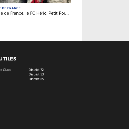
 DE FRANCE
Coupe de France, le FC Héric, Petit Poucet du 5e tour !
 UTILES
e Clubs
District 72
District 53
District 85