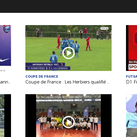
COUPE DE FRANCE
FUTS
Coupe de France : réactions de Mulsanne et Mûrs-Erigné après le tirage au sort du 6e tour !
Coupe de France : Les Herbiers qualifié aux Robretières !