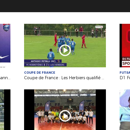
COUPE DE FRANCE
FUTS
Coupe de France : réactions de Mulsanne et Mûrs-Erigné après le tirage au sort du 6e tour !
Coupe de France : Les Herbiers qualifié aux Robretières !