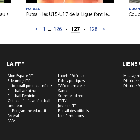
FUTSAL
COUPE
Technique : le club de St Sébastien au service de nos BMF !
Futsal : les U15-U17 de la Ligue font leur rentrée !
<
1
...
126
-
127
-
128
>
LA FFF
LIENS
Mon Espace FFF
Labels Fédéraux
Messageri
E-learning FFF
Fiches pratiques
District 44
Le football pour les enfants
TV Foot amateur
District 49
Football amateur
Santé
Football Féminin
Scores en direct
Guides dédiés au football
FFFTV
amateur
Joueurs FFF
Le Programme éducatif
Portail des officiels
fédéral
Nos formations
FAFA