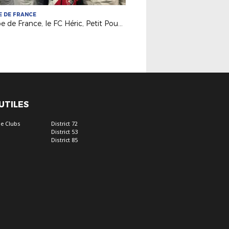
 DE FRANCE
Coupe de France, le FC Héric, Petit Poucet du 5e tour !
 UTILES
e Clubs
District 72
District 53
District 85