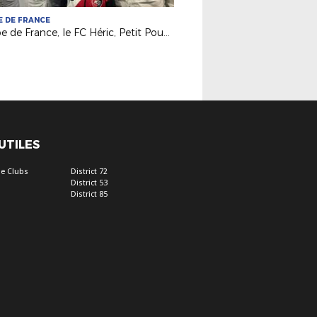
 DE FRANCE
Coupe de France, le FC Héric, Petit Poucet du 5e tour !
 UTILES
e Clubs
District 72
District 53
District 85