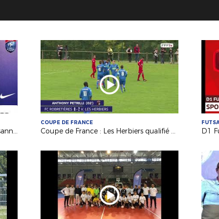
COUPE DE FRANCE
FUTS
Coupe de France : réactions de Mulsanne et Mûrs-Erigné après le tirage au sort du 6e tour !
Coupe de France : Les Herbiers qualifié aux Robretières !