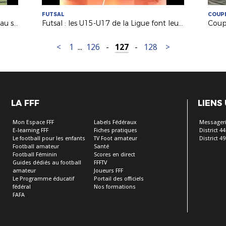
FUTSAL
COUPE
Technique : le club de St Sébastien au service de nos BMF !
Futsal : les U15-U17 de la Ligue font leur rentrée !
<
1
...
126
-
127
-
128
>
LA FFF
LIENS
Mon Espace FFF
Labels Fédéraux
Messageri
E-learning FFF
Fiches pratiques
District 44
Le football pour les enfants
TV Foot amateur
District 49
Football amateur
Santé
Football Féminin
Scores en direct
Guides dédiés au football
FFFTV
amateur
Joueurs FFF
Le Programme éducatif
Portail des officiels
fédéral
Nos formations
FAFA