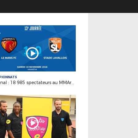
PIONNATS
National : 18 985 spectateurs au MMArena