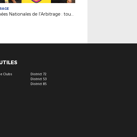
TRAGE
Journées Nationales de l'Arbitrage : tous et toutes arbitres !
 UTILES
e Clubs
District 72
District 53
District 85