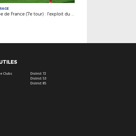
TRAGE
Coupe de France (7e tour) : l'exploit du Poiré contre Cholet !
 UTILES
e Clubs
District 72
District 53
District 85