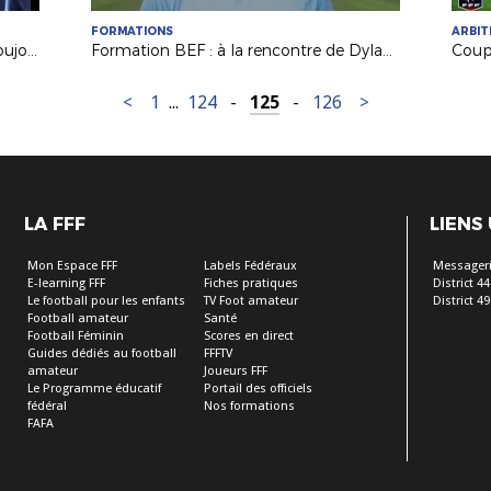
FORMATIONS
ARBI
Coupe de France : Les Herbiers VF toujours en lice !
Formation BEF : à la rencontre de Dylan Amokrane (La Roche ESO)
<
1
...
124
-
125
-
126
>
LA FFF
LIENS
Mon Espace FFF
Labels Fédéraux
Messageri
E-learning FFF
Fiches pratiques
District 44
Le football pour les enfants
TV Foot amateur
District 49
Football amateur
Santé
Football Féminin
Scores en direct
Guides dédiés au football
FFFTV
amateur
Joueurs FFF
Le Programme éducatif
Portail des officiels
fédéral
Nos formations
FAFA