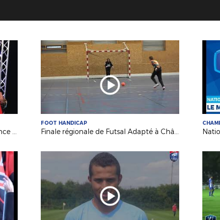
FOOT HANDICAP
CHAM
Arnaud Vaucelle (CTR) invité de France 3 Pays de la Loire
Finale régionale de Futsal Adapté à Châteaubriant
Natio