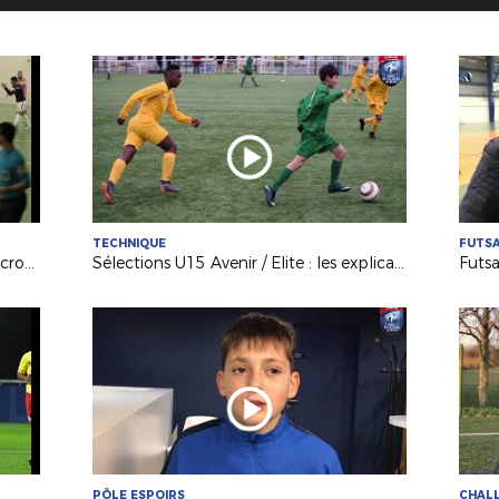
TECHNIQUE
FUTS
Futsal (D1) : le Nantes Métropole accroche le KB United (3-3)
Sélections U15 Avenir / Elite : les explications de F. BODINEAU
PÔLE ESPOIRS
CHALL