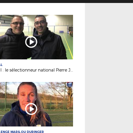
AL
Futsal : le sélectionneur national Pierre Jacky était à Nantes !
ENGE MARILOU DURINGER