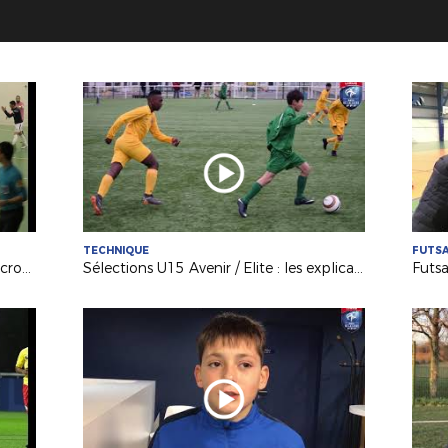
TECHNIQUE
FUTS
Futsal (D1) : le Nantes Métropole accroche le KB United (3-3)
Sélections U15 Avenir / Elite : les explications de F. BODINEAU