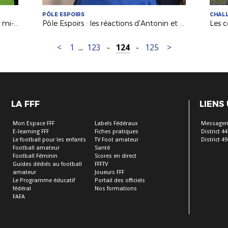
PÔLE ESPOIRS
CHALL
Championnat National : le top buts mi-saison
Pôle Espoirs : les réactions d'Antonin et Titouan après Guingamp
<
1
...
123
-
124
-
125
>
LA FFF
LIENS
Mon Espace FFF
Labels Fédéraux
Messageri
E-learning FFF
Fiches pratiques
District 44
Le football pour les enfants
TV Foot amateur
District 49
Football amateur
Santé
Football Féminin
Scores en direct
Guides dédiés au football
FFFTV
amateur
Joueurs FFF
Le Programme éducatif
Portail des officiels
fédéral
Nos formations
FAFA