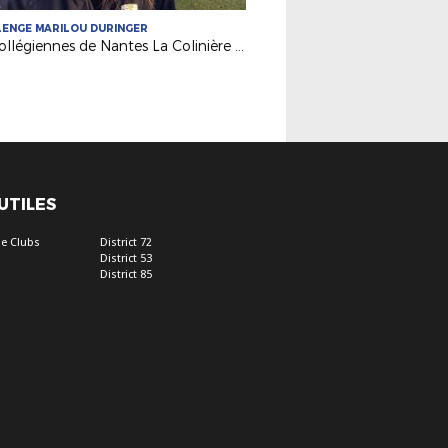
ENGE MARILOU DURINGER
Les collégiennes de Nantes La Colinière vainqueurs de la finale régionale
 UTILES
e Clubs
District 72
District 53
District 85