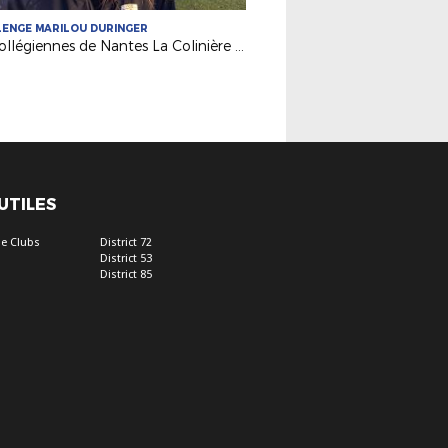
ENGE MARILOU DURINGER
Les collégiennes de Nantes La Colinière vainqueurs de la finale régionale
 UTILES
e Clubs
District 72
District 53
District 85