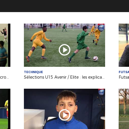
TECHNIQUE
FUTS
Futsal (D1) : le Nantes Métropole accroche le KB United (3-3)
Sélections U15 Avenir / Elite : les explications de F. BODINEAU