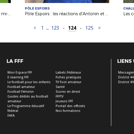
PÔLE ESPOIRS
CHALL
Championnat National : le top buts mi-saison
Pôle Espoirs : les réactions d'Antonin et Titouan après Guingamp
<
1
...
123
-
124
-
125
>
LA FFF
LIENS
Mon Espace FFF
Labels Fédéraux
Messageri
E-learning FFF
Fiches pratiques
District 44
Le football pour les enfants
TV Foot amateur
District 49
Football amateur
Santé
Football Féminin
Scores en direct
Guides dédiés au football
FFFTV
amateur
Joueurs FFF
Le Programme éducatif
Portail des officiels
fédéral
Nos formations
FAFA