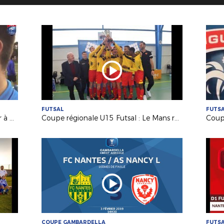
FUTSAL
FUTS
Arbitrage : un excellent stage d'hiver à St Brévin !
Coupe régionale U15 Futsal : Le Mans remporte le trophée !
COUPE GAMBARDELLA
FUTS