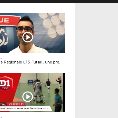
AL
Coupe Régionale U15 Futsal : une première édition réussie !
AL