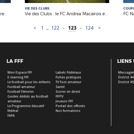
VIE DES CLUBS
COUP
Coupe Régionale U15 Futsal : une première édition réussie !
Vie des Clubs : le FC Andrea Macairois en mode "Coupe du Monde 2019"
<
1
...
122
-
123
-
124
>
LA FFF
LIENS
Mon Espace FFF
Labels Fédéraux
Messageri
E-learning FFF
Fiches pratiques
District 44
Le football pour les enfants
TV Foot amateur
District 49
Football amateur
Santé
Football Féminin
Scores en direct
Guides dédiés au football
FFFTV
amateur
Joueurs FFF
Le Programme éducatif
Portail des officiels
fédéral
Nos formations
FAFA