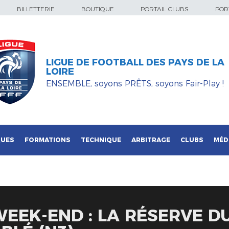
BILLETTERIE
BOUTIQUE
PORTAIL CLUBS
PORT
LIGUE DE FOOTBALL DES PAYS DE LA
LOIRE
ENSEMBLE, soyons PRÊTS, soyons Fair-Play !
QUES
FORMATIONS
TECHNIQUE
ARBITRAGE
CLUBS
MÉD
WEEK-END : LA RÉSERVE D