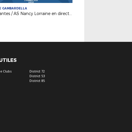
E GAMBARDELLA
FC Nantes / AS Nancy Lorraine en direct dimanche !
 UTILES
e Clubs
District 72
District 53
District 85