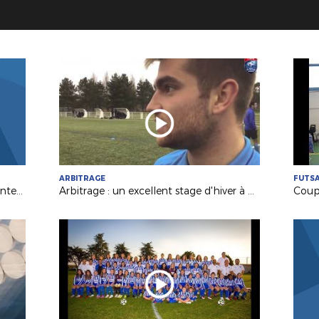
ARBITRAGE
FUTS
Gambardella (8e) : Saint-Etienne/Nantes en direct !
Arbitrage : un excellent stage d'hiver à St Brévin !