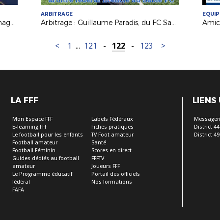
ARBITRAGE
EQUIP
Amical : les Bleues au défi de l'Allemagne à Laval !
Arbitrage : Guillaume Paradis, du FC Sablé à la Ligue 1
<
1
...
121
-
122
-
123
>
LA FFF
LIENS
Mon Espace FFF
Labels Fédéraux
Messageri
E-learning FFF
Fiches pratiques
District 44
Le football pour les enfants
TV Foot amateur
District 49
Football amateur
Santé
Football Féminin
Scores en direct
Guides dédiés au football
FFFTV
amateur
Joueurs FFF
Le Programme éducatif
Portail des officiels
fédéral
Nos formations
FAFA