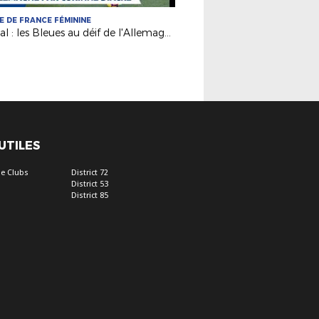
E DE FRANCE FÉMININE
Amical : les Bleues au déif de l'Allemagne jeudi à Laval !
 UTILES
e Clubs
District 72
District 53
District 85