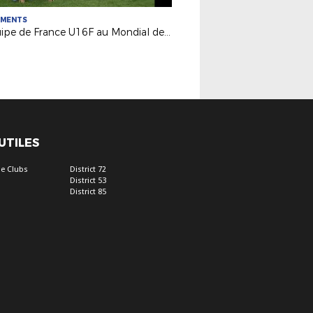
EMENTS
L'Equipe de France U16F au Mondial de Montaigu !
 UTILES
e Clubs
District 72
District 53
District 85