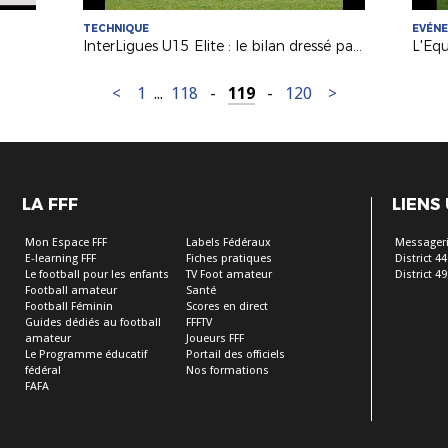
TECHNIQUE
EVÉN
InterLigues U15 Elite : le bilan dressé par Philippe Dumas (Entraîneur FFF)
<
1
...
118
-
119
-
120
>
LA FFF
LIENS
Mon Espace FFF
Labels Fédéraux
Messageri
E-learning FFF
Fiches pratiques
District 44
Le football pour les enfants
TV Foot amateur
District 49
Football amateur
Santé
Football Féminin
Scores en direct
Guides dédiés au football
FFFTV
amateur
Joueurs FFF
Le Programme éducatif
Portail des officiels
fédéral
Nos formations
FAFA