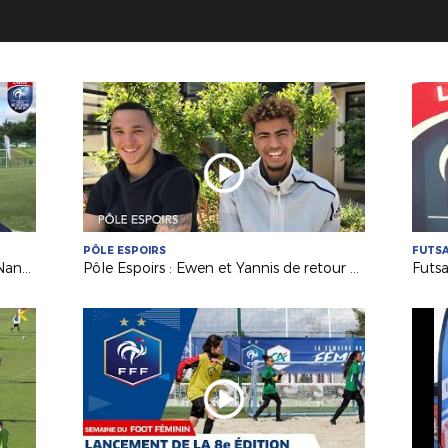
PÔLE ESPOIRS
FUTS
Coupe U15 : le trophée pour le FC Nantes de Maxime Baty
Pôle Espoirs : Ewen et Yannis de retour aux sources