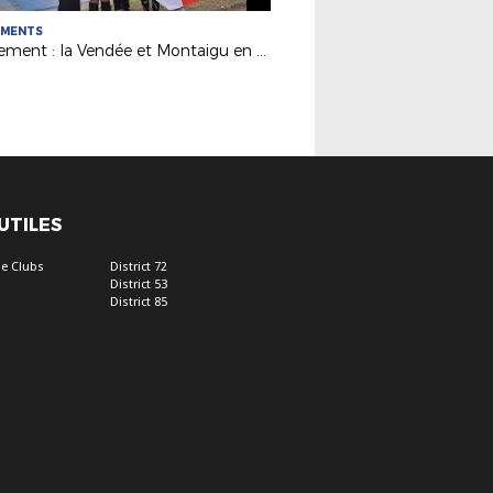
EMENTS
Evénement : la Vendée et Montaigu en mode "Fiers d'Etre Bleues"
 UTILES
e Clubs
District 72
District 53
District 85