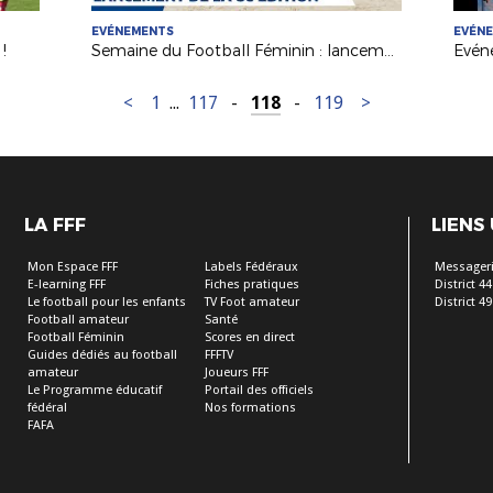
EVÉNEMENTS
EVÉN
!
Semaine du Football Féminin : lancement de l'édition 2019 !
<
1
...
117
-
118
-
119
>
LA FFF
LIENS
Mon Espace FFF
Labels Fédéraux
Messageri
E-learning FFF
Fiches pratiques
District 44
Le football pour les enfants
TV Foot amateur
District 49
Football amateur
Santé
Football Féminin
Scores en direct
Guides dédiés au football
FFFTV
amateur
Joueurs FFF
Le Programme éducatif
Portail des officiels
fédéral
Nos formations
FAFA