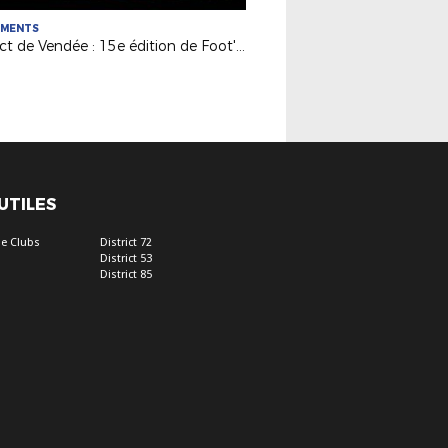
EMENTS
District de Vendée : 15e édition de Foot'Océane
 UTILES
e Clubs
District 72
District 53
District 85