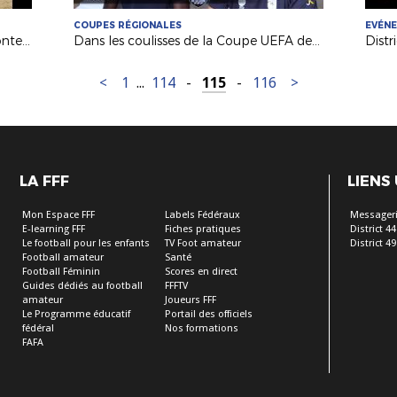
COUPES RÉGIONALES
EVÉN
Beach-Soccer : Kévin Fonteneau (Fontenay VF), de la découverte à la passion !
Dans les coulisses de la Coupe UEFA des Régions à Changé
<
1
...
114
-
115
-
116
>
LA FFF
LIENS
Mon Espace FFF
Labels Fédéraux
Messageri
E-learning FFF
Fiches pratiques
District 44
Le football pour les enfants
TV Foot amateur
District 49
Football amateur
Santé
Football Féminin
Scores en direct
Guides dédiés au football
FFFTV
amateur
Joueurs FFF
Le Programme éducatif
Portail des officiels
fédéral
Nos formations
FAFA