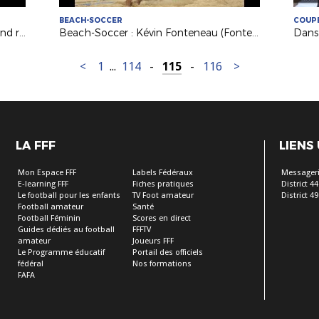
BEACH-SOCCER
COUPE
Evénement : le FFF Tour fait son grand retour !
Beach-Soccer : Kévin Fonteneau (Fontenay VF), de la découverte à la passion !
<
1
...
114
-
115
-
116
>
LA FFF
LIENS
Mon Espace FFF
Labels Fédéraux
Messageri
E-learning FFF
Fiches pratiques
District 44
Le football pour les enfants
TV Foot amateur
District 49
Football amateur
Santé
Football Féminin
Scores en direct
Guides dédiés au football
FFFTV
amateur
Joueurs FFF
Le Programme éducatif
Portail des officiels
fédéral
Nos formations
FAFA