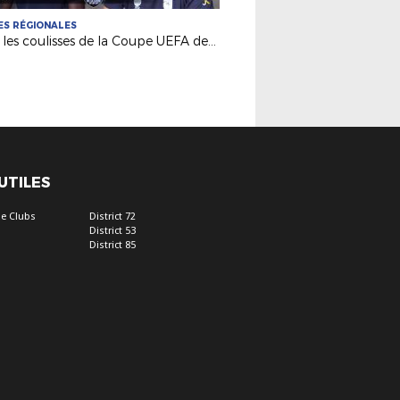
S RÉGIONALES
Dans les coulisses de la Coupe UEFA des Régions à Changé
 UTILES
e Clubs
District 72
District 53
District 85