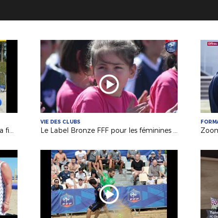
VIE DES CLUBS
FORM
Beach-Soccer : le Fontenay VF vise la finale nationale !
Le Label Bronze FFF pour les féminines du FC St Sébastien sur Loire