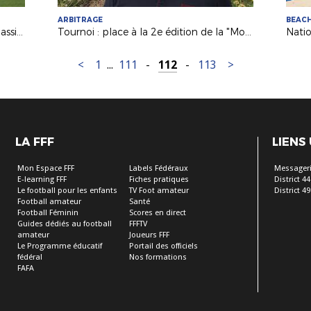
ARBITRAGE
BEAC
Leïla PENEAU (FC Nantes) joueuse passionnée et ambitieuse !
Tournoi : place à la 2e édition de la "Montaigu Futsal Cup" !
Natio
<
1
...
111
-
112
-
113
>
LA FFF
LIENS
Mon Espace FFF
Labels Fédéraux
Messageri
E-learning FFF
Fiches pratiques
District 44
Le football pour les enfants
TV Foot amateur
District 49
Football amateur
Santé
Football Féminin
Scores en direct
Guides dédiés au football
FFFTV
amateur
Joueurs FFF
Le Programme éducatif
Portail des officiels
fédéral
Nos formations
FAFA