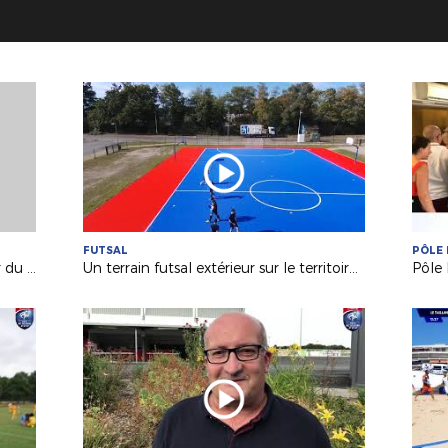
FUTSAL
PÔLE 
MEDIAS : Richard Déziré, entraîneur du Mans FC invité d'“Une Semaine en Ballon"
Un terrain futsal extérieur sur le territoire de la Ligue !
Pôle 