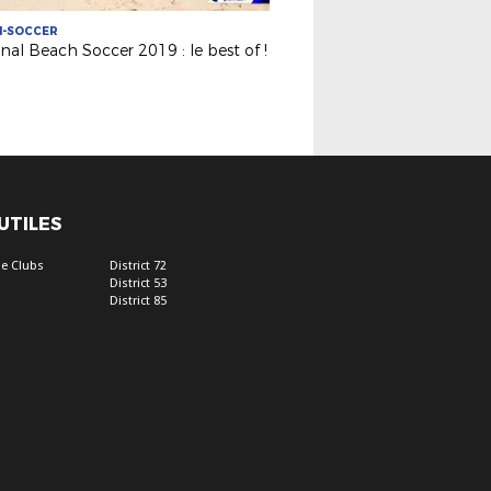
H-SOCCER
nal Beach Soccer 2019 : le best of !
 UTILES
e Clubs
District 72
District 53
District 85