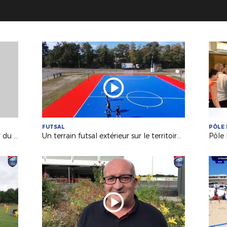
FUTSAL
PÔLE 
MEDIAS : Richard Déziré, entraîneur du Mans FC invité d'“Une Semaine en Ballon"
Un terrain futsal extérieur sur le territoire de la Ligue !
Pôle 