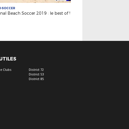
H-SOCCER
nal Beach Soccer 2019 : le best of !
 UTILES
e Clubs
District 72
District 53
District 85