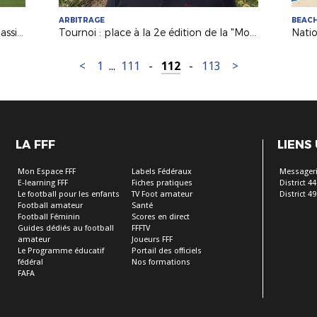
ARBITRAGE
BEAC
Leïla PENEAU (FC Nantes) joueuse passionnée et ambitieuse !
Tournoi : place à la 2e édition de la "Montaigu Futsal Cup" !
Natio
<
1
...
111
-
112
-
113
>
LA FFF
LIENS
Mon Espace FFF
Labels Fédéraux
Messageri
E-learning FFF
Fiches pratiques
District 44
Le football pour les enfants
TV Foot amateur
District 49
Football amateur
Santé
Football Féminin
Scores en direct
Guides dédiés au football
FFFTV
amateur
Joueurs FFF
Le Programme éducatif
Portail des officiels
fédéral
Nos formations
FAFA