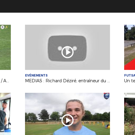
EVÉNEMENTS
FUTS
R1 Intersport (J1) : Les Sables TVEC / Anc. Château-Gontier (3-1)
MEDIAS : Richard Déziré, entraîneur du Mans FC invité d'“Une Semaine en Ballon"