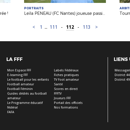
PORTRAITS
ARBI
rée !
Leïla PENEAU (FC Nantes) joueuse passionnée et ambitieuse !
<
1
...
111
-
112
-
113
>
LA FFF
LIENS
Mon Espace FFF
Labels Fédéraux
Messageri
E-learning FFF
Fiches pratiques
District 44
Le football pour les enfants
TV Foot amateur
District 49
Football amateur
Santé
Football Féminin
Scores en direct
Guides dédiés au football
FFFTV
amateur
Joueurs FFF
Le Programme éducatif
Portail des officiels
fédéral
Nos formations
FAFA