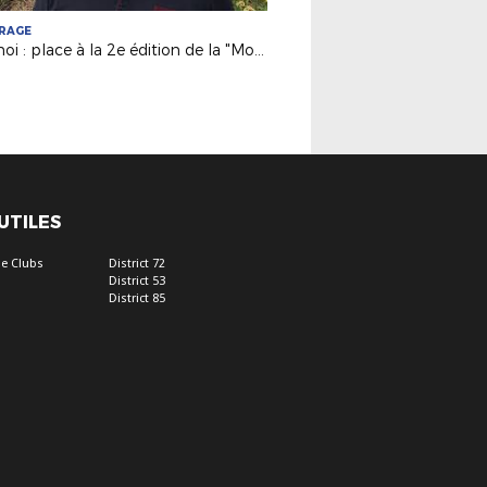
TRAGE
Tournoi : place à la 2e édition de la "Montaigu Futsal Cup" !
 UTILES
e Clubs
District 72
District 53
District 85