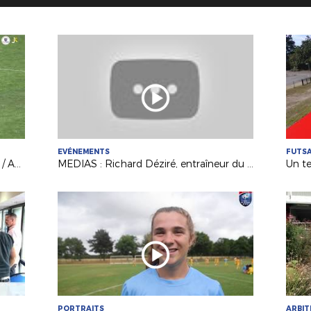
EVÉNEMENTS
FUTS
R1 Intersport (J1) : Les Sables TVEC / Anc. Château-Gontier (3-1)
MEDIAS : Richard Déziré, entraîneur du Mans FC invité d'“Une Semaine en Ballon"
PORTRAITS
ARBI