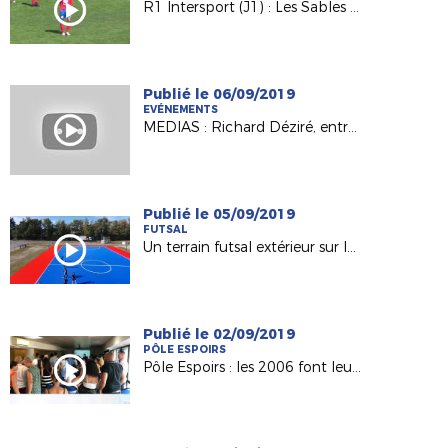
R1 Intersport (J1) : Les Sables TVEC / Anc. Château-Gontier (3-1)
Publié le 06/09/2019
EVÉNEMENTS
MEDIAS : Richard Déziré, entraîneur du Mans FC invité d'“Une Semaine en Ballon"
Publié le 05/09/2019
FUTSAL
Un terrain futsal extérieur sur le territoire de la Ligue !
Publié le 02/09/2019
PÔLE ESPOIRS
Pôle Espoirs : les 2006 font leur rentrée !