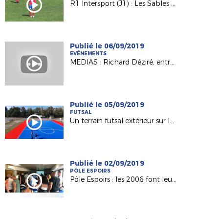
R1 Intersport (J1) : Les Sables TVEC / Anc. Château-Gontier (3-1)
Publié le 06/09/2019
EVÉNEMENTS
MEDIAS : Richard Déziré, entraîneur du Mans FC invité d'“Une Semaine en Ballon"
Publié le 05/09/2019
FUTSAL
Un terrain futsal extérieur sur le territoire de la Ligue !
Publié le 02/09/2019
PÔLE ESPOIRS
Pôle Espoirs : les 2006 font leur rentrée !