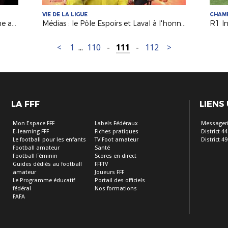
VIE DE LA LIGUE
CHAM
Emission France 3 : zoom notre jeune arbitre Annabelle (FC Bouaine Rocheservière)
Médias : le Pôle Espoirs et Laval à l'honneur sur France 3 !
<
1
...
110
-
111
-
112
>
LA FFF
LIENS
Mon Espace FFF
Labels Fédéraux
Messageri
E-learning FFF
Fiches pratiques
District 44
Le football pour les enfants
TV Foot amateur
District 49
Football amateur
Santé
Football Féminin
Scores en direct
Guides dédiés au football
FFFTV
amateur
Joueurs FFF
Le Programme éducatif
Portail des officiels
fédéral
Nos formations
FAFA