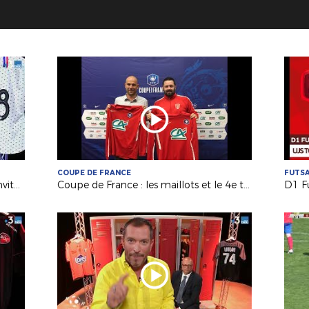
COUPE DE FRANCE
FUTS
Ilona Pierre-Jean (La Roche ESOF) invitée d'USBFoot sur France 3
Coupe de France : les maillots et le 4e tour pour nos Petits Poucets !