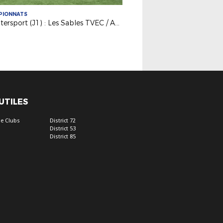
PIONNATS
R1 Intersport (J1) : Les Sables TVEC / Anc. Château-Gontier (3-1)
 UTILES
e Clubs
District 72
District 53
District 85