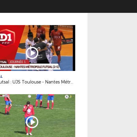
AL
D1 Futsal : UJS Toulouse - Nantes Métropole Futsal (2-5)