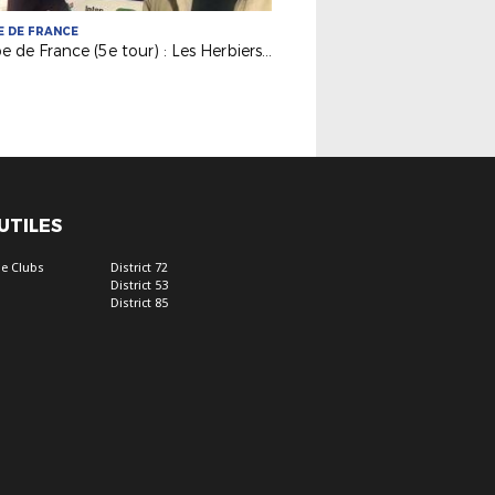
 DE FRANCE
Coupe de France (5e tour) : Les Herbiers VF pour le FC Val de Moine (District) !
 UTILES
e Clubs
District 72
District 53
District 85