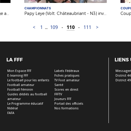
CHAMPIONNATS
COUPE
Coupe Gambardella : revivez le tirage au sort du 3e tour
Papy Leye (Volt. Châteaubriant - N3) invité de l'émission "USB Foot" !
<
1
...
109
-
110
-
111
>
LA FFF
LIENS
Mon Espace FFF
Labels Fédéraux
Messageri
E-learning FFF
Fiches pratiques
District 44
Le football pour les enfants
TV Foot amateur
District 49
Football amateur
Santé
Football Féminin
Scores en direct
Guides dédiés au football
FFFTV
amateur
Joueurs FFF
Le Programme éducatif
Portail des officiels
fédéral
Nos formations
FAFA