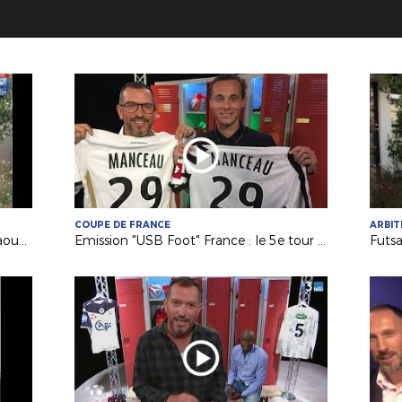
COUPE DE FRANCE
ARBI
Futsal : à la rencontre de Maël Messaoudi [EPISODE 2]
Emission "USB Foot" France : le 5e tour de la Coupe de France à l'honneur !