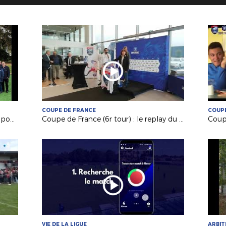
COUPE DE FRANCE
COUPE
Un week-end étoilé à Clairefontaine pour nos bénévoles
Coupe de France (6r tour) : le replay du tirage au sort
VIE DE LA LIGUE
ARBI