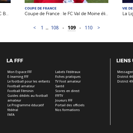
COUPE DE FRANCE
VIE DE
Coupe de France (5e tour) : inside FC Beaupreau La Chapelle
Coupe de France : le FC Val de Moine éliminé mais fier de son parcours !
<
1
...
108
-
109
-
110
>
LA FFF
LIENS
Mon Espace FFF
Labels Fédéraux
Messageri
E-learning FFF
Fiches pratiques
District 44
Le football pour les enfants
TV Foot amateur
District 49
Football amateur
Santé
Football Féminin
Scores en direct
Guides dédiés au football
FFFTV
amateur
Joueurs FFF
Le Programme éducatif
Portail des officiels
fédéral
Nos formations
FAFA