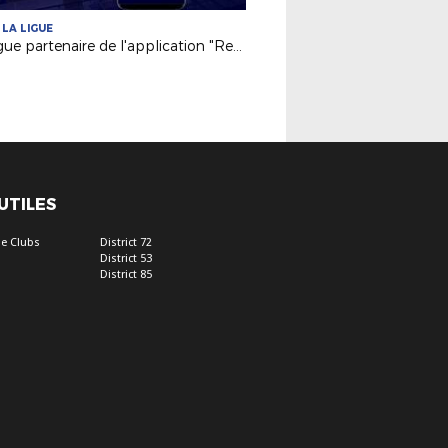
 LA LIGUE
La Ligue partenaire de l'application "Rematch"
 UTILES
e Clubs
District 72
District 53
District 85