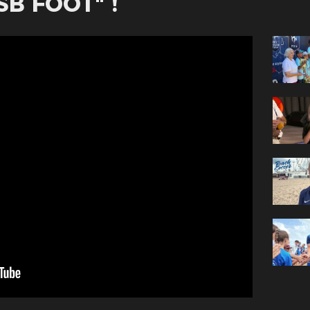
SB FOOT" !