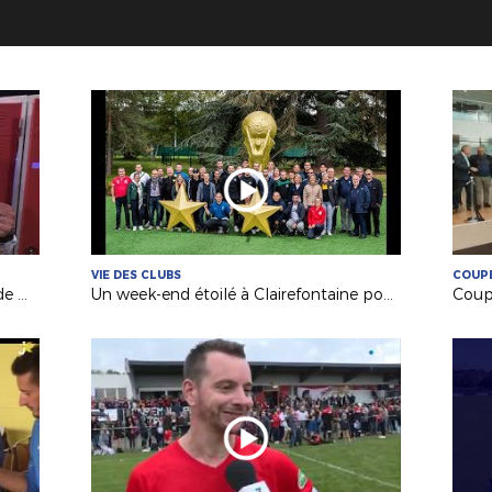
VIE DES CLUBS
COUPE
Médias : Anthony REMAUD (FC Val de Moine) invité de France 3 !
Un week-end étoilé à Clairefontaine pour nos bénévoles