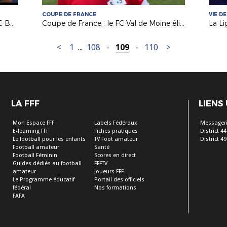
COUPE DE FRANCE
VIE DE
Coupe de France (5e tour) : inside FC Beaupreau La Chapelle
Coupe de France : le FC Val de Moine éliminé mais fier de son parcours !
<
1
...
108
-
109
-
110
>
LA FFF
LIENS
Mon Espace FFF
Labels Fédéraux
Messageri
E-learning FFF
Fiches pratiques
District 44
Le football pour les enfants
TV Foot amateur
District 49
Football amateur
Santé
Football Féminin
Scores en direct
Guides dédiés au football
FFFTV
amateur
Joueurs FFF
Le Programme éducatif
Portail des officiels
fédéral
Nos formations
FAFA