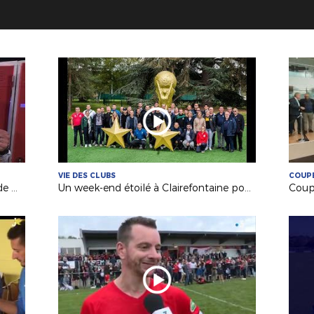
VIE DES CLUBS
COUPE
Médias : Anthony REMAUD (FC Val de Moine) invité de France 3 !
Un week-end étoilé à Clairefontaine pour nos bénévoles