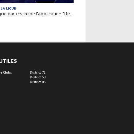
 LA LIGUE
La Ligue partenaire de l'application "Rematch"
 UTILES
e Clubs
District 72
District 53
District 85