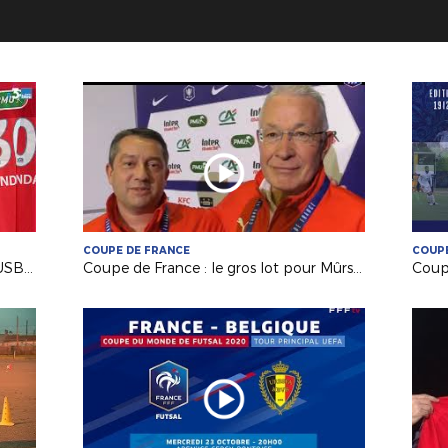
COUPE DE FRANCE
COUPE
Emission France 3 Pays de la Loire "USB Foot" #40
Coupe de France : le gros lot pour Mûrs-Erigné (R2)