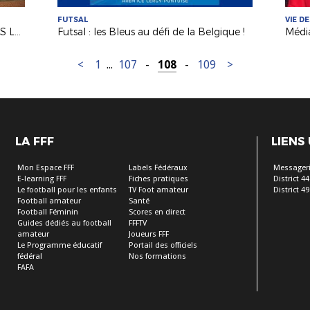
FUTSAL
VIE D
A la découverte des féminines de l'US Le Pellerin (D44)
Futsal : les Bleus au défi de la Belgique !
<
1
...
107
-
108
-
109
>
LA FFF
LIENS
Mon Espace FFF
Labels Fédéraux
Messageri
E-learning FFF
Fiches pratiques
District 44
Le football pour les enfants
TV Foot amateur
District 49
Football amateur
Santé
Football Féminin
Scores en direct
Guides dédiés au football
FFFTV
amateur
Joueurs FFF
Le Programme éducatif
Portail des officiels
fédéral
Nos formations
FAFA