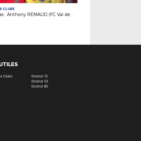
ES CLUBS
Médias : Anthony REMAUD (FC Val de Moine) invité de France 3 !
 UTILES
e Clubs
District 72
District 53
District 85