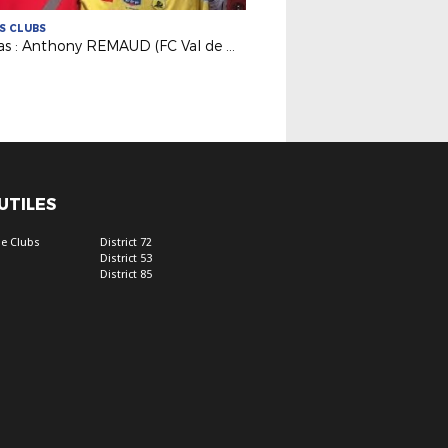
ES CLUBS
Médias : Anthony REMAUD (FC Val de Moine) invité de France 3 !
 UTILES
e Clubs
District 72
District 53
District 85