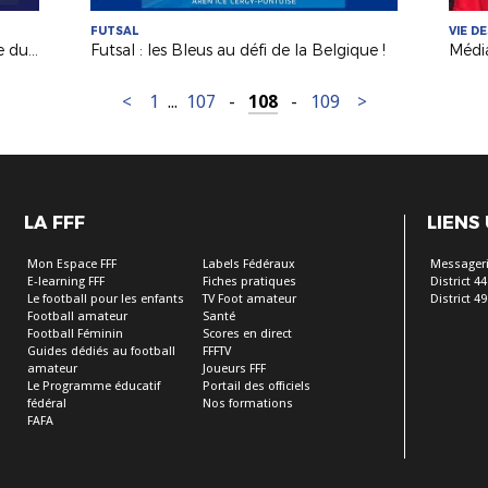
FUTSAL
VIE D
Coupe de France : J-1 avant le tirage du 7e tour !
Futsal : les Bleus au défi de la Belgique !
<
1
...
107
-
108
-
109
>
LA FFF
LIENS
Mon Espace FFF
Labels Fédéraux
Messageri
E-learning FFF
Fiches pratiques
District 44
Le football pour les enfants
TV Foot amateur
District 49
Football amateur
Santé
Football Féminin
Scores en direct
Guides dédiés au football
FFFTV
amateur
Joueurs FFF
Le Programme éducatif
Portail des officiels
fédéral
Nos formations
FAFA