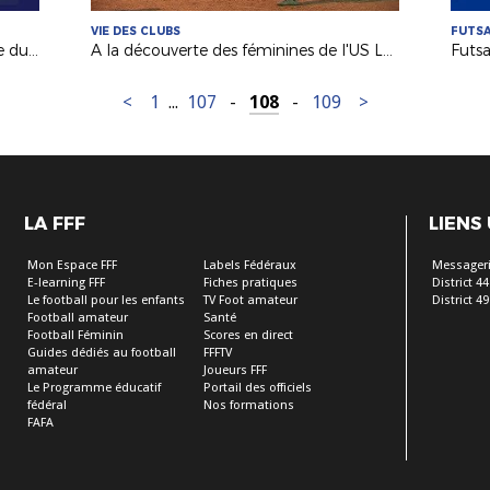
VIE DES CLUBS
FUTS
Coupe de France : J-1 avant le tirage du 7e tour !
A la découverte des féminines de l'US Le Pellerin (D44)
Futsa
<
1
...
107
-
108
-
109
>
LA FFF
LIENS
Mon Espace FFF
Labels Fédéraux
Messageri
E-learning FFF
Fiches pratiques
District 44
Le football pour les enfants
TV Foot amateur
District 49
Football amateur
Santé
Football Féminin
Scores en direct
Guides dédiés au football
FFFTV
amateur
Joueurs FFF
Le Programme éducatif
Portail des officiels
fédéral
Nos formations
FAFA