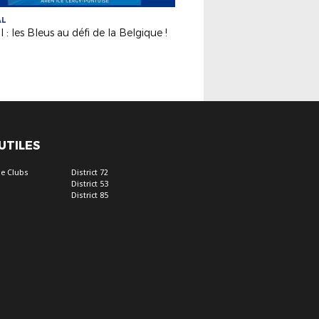
AL
l : les Bleus au défi de la Belgique !
 UTILES
e Clubs
District 72
District 53
District 85