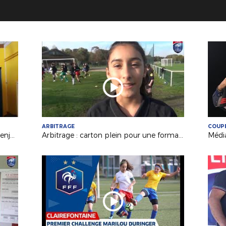
ARBITRAGE
COUPE
Formation BEF : à la rencontre de Benjamin Gauvin, candidat BEF en Apprentissage (AS Bourny Laval)
Arbitrage : carton plein pour une formation 100% féminine !