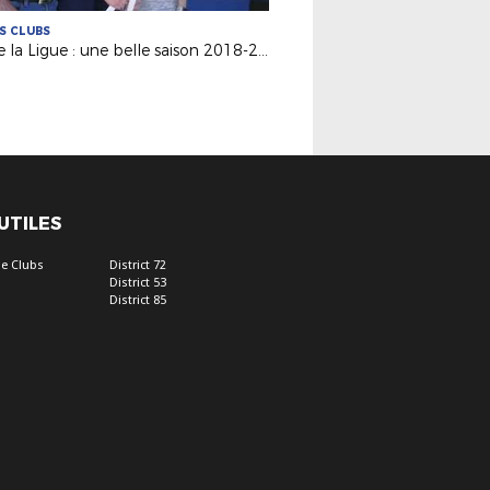
ES CLUBS
Vie de la Ligue : une belle saison 2018-2019 !
 UTILES
e Clubs
District 72
District 53
District 85