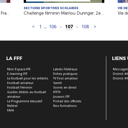
SECTIONS SPORTIVES SCOLAIRES
VIE D
Les U9 du Mans Villaret au Stade de France
Challenge féminin Marilou Duringer, 2e édition !
<
1
...
106
-
107
-
108
>
LA FFF
LIENS
Mon Espace FFF
Labels Fédéraux
Messageri
E-learning FFF
Fiches pratiques
District 44
Le football pour les enfants
TV Foot amateur
District 49
Football amateur
Santé
Football Féminin
Scores en direct
Guides dédiés au football
FFFTV
amateur
Joueurs FFF
Le Programme éducatif
Portail des officiels
fédéral
Nos formations
FAFA