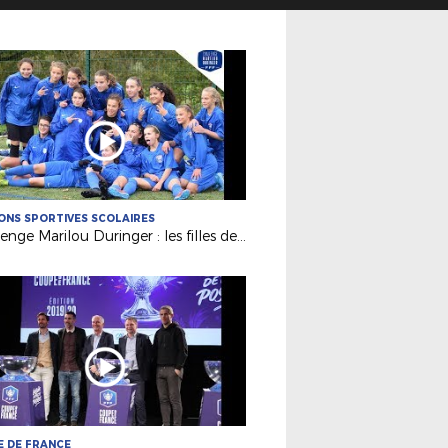
ONS SPORTIVES SCOLAIRES
Challenge Marilou Duringer : les filles de Nantes La Colinière qualifiées !
 DE FRANCE