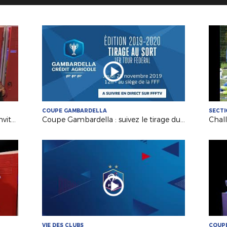
COUPE GAMBARDELLA
SECTI
Médias : Issac Hemans (SO Cholet) invité de France 3
Coupe Gambardella : suivez le tirage du 1er tour FFF !
VIE DES CLUBS
COUPE