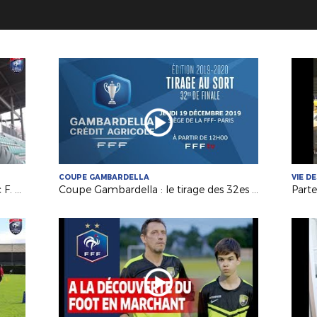
COUPE GAMBARDELLA
VIE D
Coupe Gambardella : entretien avec F. Da Rocha (USJA Carquefou)
Coupe Gambardella : le tirage des 32es de finale !