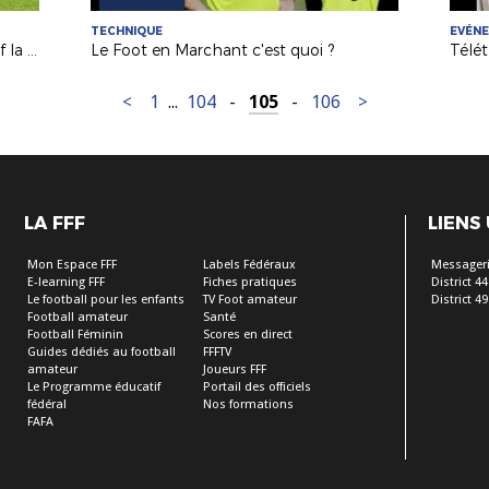
TECHNIQUE
EVÉN
L'école de foot de l'AS Le Bourgneuf la Forêt
Le Foot en Marchant c'est quoi ?
<
1
...
104
-
105
-
106
>
LA FFF
LIENS
Mon Espace FFF
Labels Fédéraux
Messageri
E-learning FFF
Fiches pratiques
District 44
Le football pour les enfants
TV Foot amateur
District 49
Football amateur
Santé
Football Féminin
Scores en direct
Guides dédiés au football
FFFTV
amateur
Joueurs FFF
Le Programme éducatif
Portail des officiels
fédéral
Nos formations
FAFA