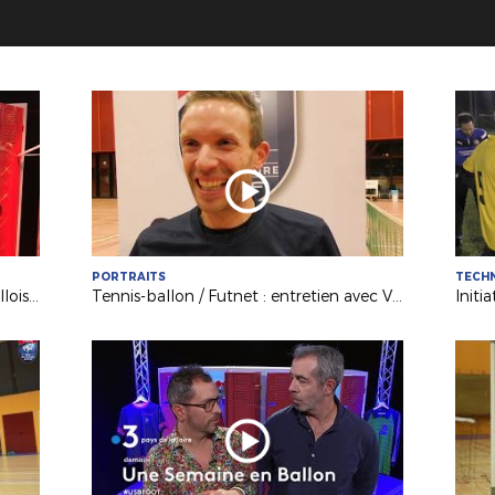
PORTRAITS
TECH
Médias : Anthony Robic (Stade Lavallois) invité de France 3 Pays de la Loire
Tennis-ballon / Futnet : entretien avec Vincent Voisinot, joueur et président passionné !