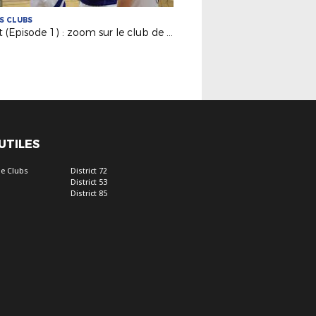
ES CLUBS
Funet (Episode 1) : zoom sur le club de Nantes Laëtitia Tennis Ballon.
 UTILES
e Clubs
District 72
District 53
District 85