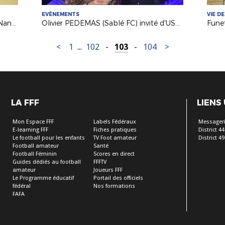
EVÉNEMENTS
VIE D
Futnet (Episode 2) : du spectacle à Nantes avec France / Suisse
Olivier PEDEMAS (Sablé FC) invité d'USB Foot France 3 PDL
<
1
...
102
-
103
-
104
>
LA FFF
LIENS
Mon Espace FFF
Labels Fédéraux
Messageri
E-learning FFF
Fiches pratiques
District 44
Le football pour les enfants
TV Foot amateur
District 49
Football amateur
Santé
Football Féminin
Scores en direct
Guides dédiés au football
FFFTV
amateur
Joueurs FFF
Le Programme éducatif
Portail des officiels
fédéral
Nos formations
FAFA