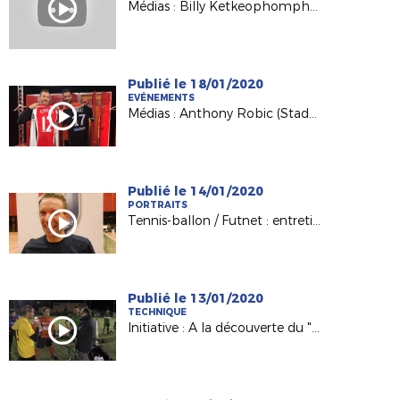
Médias : Billy Ketkeophomphone (SO Cholet) invité de France 3 PDL
Publié le 18/01/2020
EVÉNEMENTS
Médias : Anthony Robic (Stade Lavallois) invité de France 3 Pays de la Loire
Publié le 14/01/2020
PORTRAITS
Tennis-ballon / Futnet : entretien avec Vincent Voisinot, joueur et président passionné !
Publié le 13/01/2020
TECHNIQUE
Initiative : A la découverte du "Foot à 8" avec le District de Vendée