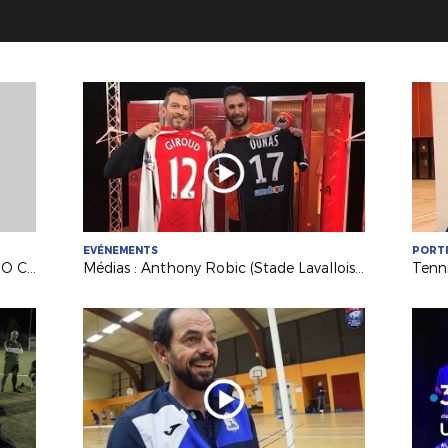
EVÉNEMENTS
PORT
Médias : Billy Ketkeophomphone (SO Cholet) invité de France 3 PDL
Médias : Anthony Robic (Stade Lavallois) invité de France 3 Pays de la Loire