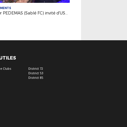
EMENTS
Olivier PEDEMAS (Sablé FC) invité d'USB Foot France 3 PDL
 UTILES
e Clubs
District 72
District 53
District 85