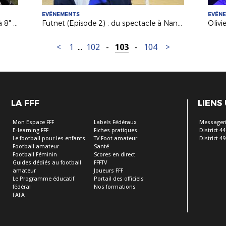
EVÉNEMENTS
EVÉN
Initiative : A la découverte du "Foot à 8" avec le District de Vendée
Futnet (Episode 2) : du spectacle à Nantes avec France / Suisse
<
1
...
102
-
103
-
104
>
LA FFF
LIENS
Mon Espace FFF
Labels Fédéraux
Messageri
E-learning FFF
Fiches pratiques
District 44
Le football pour les enfants
TV Foot amateur
District 49
Football amateur
Santé
Football Féminin
Scores en direct
Guides dédiés au football
FFFTV
amateur
Joueurs FFF
Le Programme éducatif
Portail des officiels
fédéral
Nos formations
FAFA