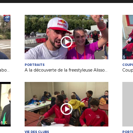
PORTRAITS
COUPE
Pôle Espoirs : comment nos jeunes abordent un match amical ?
A la découverte de la freestyleuse Alisson Langlade (Le Mans)
VIE DES CLUBS
PORT