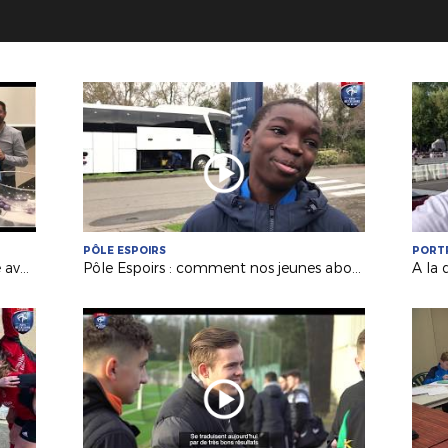
PÔLE ESPOIRS
PORT
Coupe régionale Féminines : la belle aventure de l'AC Nort sur Erdre
Pôle Espoirs : comment nos jeunes abordent un match amical ?