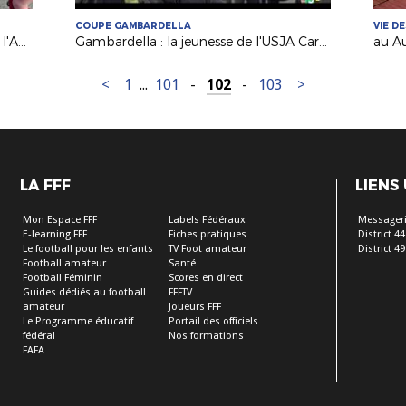
COUPE GAMBARDELLA
VIE D
Coupes régionales : les féminines de l'AEPR Rezé au déif du FC Nantes
Gambardella : la jeunesse de l'USJA Carqefou veut continuer à écrire l'histoire
<
1
...
101
-
102
-
103
>
LA FFF
LIENS
Mon Espace FFF
Labels Fédéraux
Messageri
E-learning FFF
Fiches pratiques
District 44
Le football pour les enfants
TV Foot amateur
District 49
Football amateur
Santé
Football Féminin
Scores en direct
Guides dédiés au football
FFFTV
amateur
Joueurs FFF
Le Programme éducatif
Portail des officiels
fédéral
Nos formations
FAFA