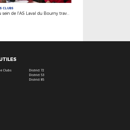
ES CLUBS
au Au sein de l'AS Laval du Bourny travail scolaire et football vont de pair
 UTILES
e Clubs
District 72
District 53
District 85