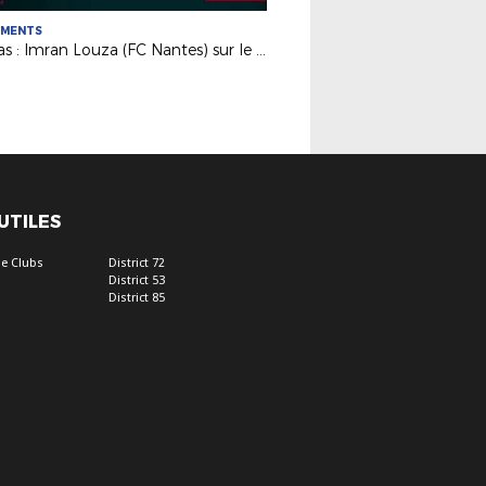
EMENTS
Médias : Imran Louza (FC Nantes) sur le plateau de France 3
 UTILES
e Clubs
District 72
District 53
District 85