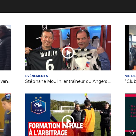
EVÉNEMENTS
VIE DE
Notre protocole contre la violence avant le match Châteaubriant-Mayenne (R2)
Stéphane Moulin, entraîneur du Angers SCO invité d' "Une semaine en ballon"