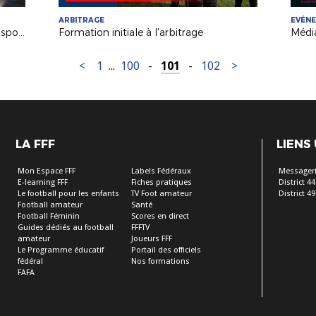
ARBITRAGE
EVÉN
Initiative : quand le monde du handisport et celui le football se rencontrent
Formation initiale à l'arbitrage
<
1
...
100
-
101
-
102
>
LA FFF
LIENS
Mon Espace FFF
Labels Fédéraux
Messageri
E-learning FFF
Fiches pratiques
District 44
Le football pour les enfants
TV Foot amateur
District 49
Football amateur
Santé
Football Féminin
Scores en direct
Guides dédiés au football
FFFTV
amateur
Joueurs FFF
Le Programme éducatif
Portail des officiels
fédéral
Nos formations
FAFA