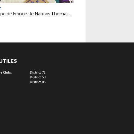
T
eCoupe de France : le Nantais Thomas Fluck remporte l'édition 2026 !
 UTILES
e Clubs
District 72
District 53
District 85