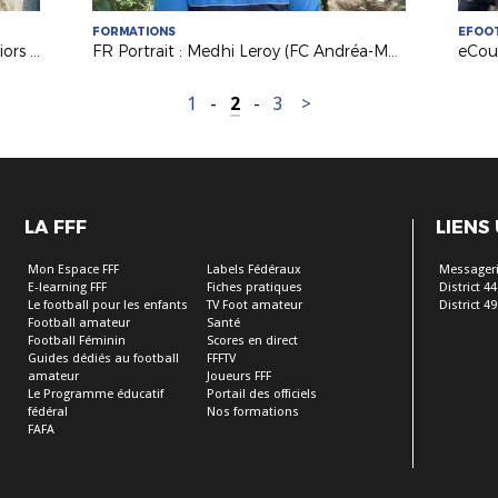
FORMATIONS
EFOO
Formations IR2F - Le DF Coach Seniors (Mathieu HUITRIC, Typhaine COCHON et Redha FRESNEAU)
FR Portrait : Medhi Leroy (FC Andréa-Macérois) formé au Certificat Régional d’Analyste Vidéo
1
-
2
-
3
>
LA FFF
LIENS
Mon Espace FFF
Labels Fédéraux
Messageri
E-learning FFF
Fiches pratiques
District 44
Le football pour les enfants
TV Foot amateur
District 49
Football amateur
Santé
Football Féminin
Scores en direct
Guides dédiés au football
FFFTV
amateur
Joueurs FFF
Le Programme éducatif
Portail des officiels
fédéral
Nos formations
FAFA