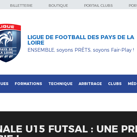
BILLETTERIE
BOUTIQUE
PORTAIL CLUBS
PORT
LIGUE DE FOOTBALL DES PAYS DE LA
LOIRE
ENSEMBLE, soyons PRÊTS, soyons Fair-Play !
QUES
FORMATIONS
TECHNIQUE
ARBITRAGE
CLUBS
MÉD
ALE U15 FUTSAL : UNE PR