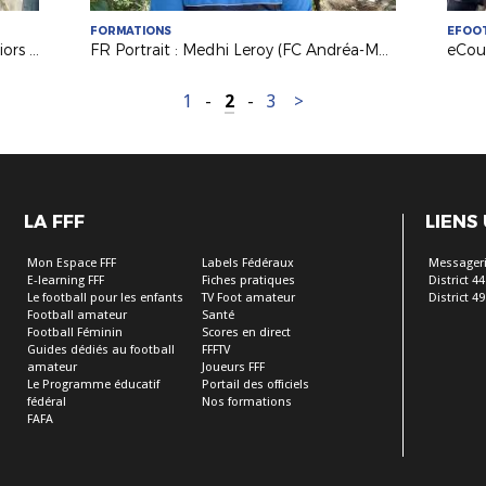
FORMATIONS
EFOO
Formations IR2F - Le DF Coach Seniors (Mathieu HUITRIC, Typhaine COCHON et Redha FRESNEAU)
FR Portrait : Medhi Leroy (FC Andréa-Macérois) formé au Certificat Régional d’Analyste Vidéo
1
-
2
-
3
>
LA FFF
LIENS
Mon Espace FFF
Labels Fédéraux
Messageri
E-learning FFF
Fiches pratiques
District 44
Le football pour les enfants
TV Foot amateur
District 49
Football amateur
Santé
Football Féminin
Scores en direct
Guides dédiés au football
FFFTV
amateur
Joueurs FFF
Le Programme éducatif
Portail des officiels
fédéral
Nos formations
FAFA