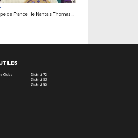
T
eCoupe de France : le Nantais Thomas Fluck remporte l'édition 2026 !
 UTILES
e Clubs
District 72
District 53
District 85