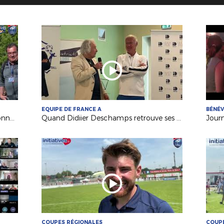
EQUIPE DE FRANCE A
BÉNÉ
Festival Foot U13 Pitch : le FC Chalonnes Chaudefonds club support à l'organisation
Quand Didiier Deschamps retrouve ses racines nantaises...
Jour
COUPES RÉGIONALES
COUPE