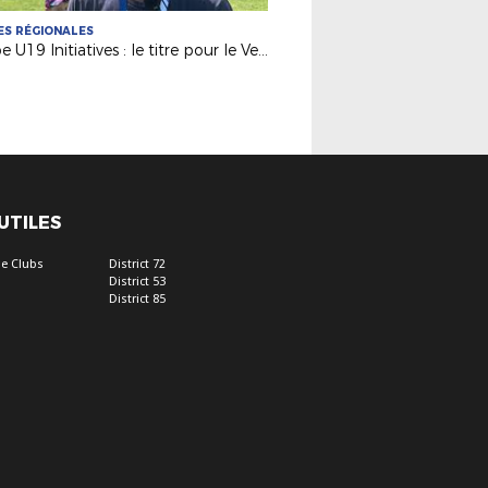
S RÉGIONALES
Coupe U19 Initiatives : le titre pour le Vendée Fontenay Foot
 UTILES
e Clubs
District 72
District 53
District 85