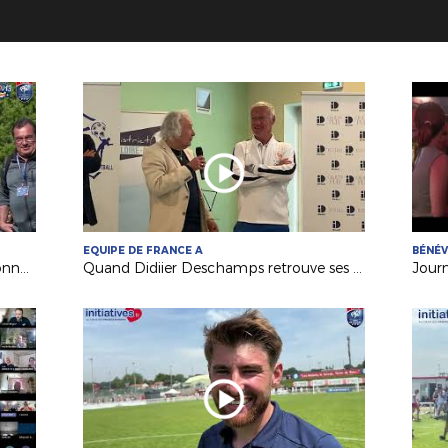
EQUIPE DE FRANCE A
BÉNÉ
Festival Foot U13 Pitch : le FC Chalonnes Chaudefonds club support à l'organisation
Quand Didiier Deschamps retrouve ses racines nantaises...
Jour