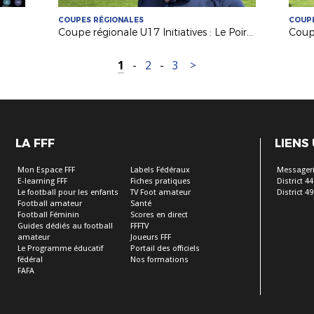
COUPES RÉGIONALES
COUPE
Coupe régionale U17 Initiatives : Le Poiré sur Vie remporte l'édition 2026 !
1
-
2
-
3
>
LA FFF
LIENS
Mon Espace FFF
Labels Fédéraux
Messageri
E-learning FFF
Fiches pratiques
District 44
Le football pour les enfants
TV Foot amateur
District 49
Football amateur
Santé
Football Féminin
Scores en direct
Guides dédiés au football
FFFTV
amateur
Joueurs FFF
Le Programme éducatif
Portail des officiels
fédéral
Nos formations
FAFA