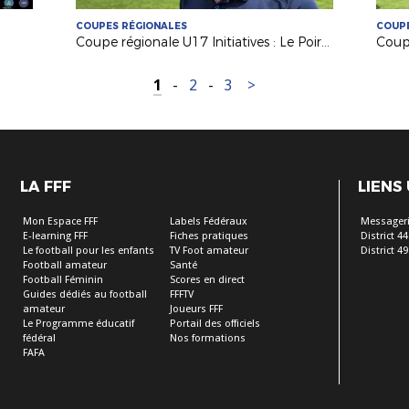
COUPES RÉGIONALES
COUPE
Coupe régionale U17 Initiatives : Le Poiré sur Vie remporte l'édition 2026 !
1
-
2
-
3
>
LA FFF
LIENS
Mon Espace FFF
Labels Fédéraux
Messageri
E-learning FFF
Fiches pratiques
District 44
Le football pour les enfants
TV Foot amateur
District 49
Football amateur
Santé
Football Féminin
Scores en direct
Guides dédiés au football
FFFTV
amateur
Joueurs FFF
Le Programme éducatif
Portail des officiels
fédéral
Nos formations
FAFA