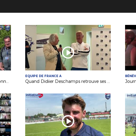
EQUIPE DE FRANCE A
BÉNÉ
Festival Foot U13 Pitch : le FC Chalonnes Chaudefonds club support à l'organisation
Quand Didiier Deschamps retrouve ses racines nantaises...
Jour