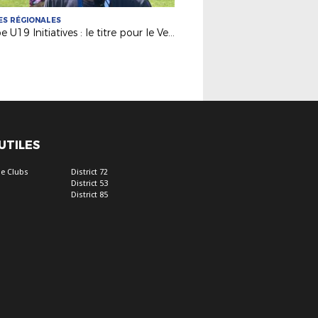
S RÉGIONALES
Coupe U19 Initiatives : le titre pour le Vendée Fontenay Foot
 UTILES
e Clubs
District 72
District 53
District 85