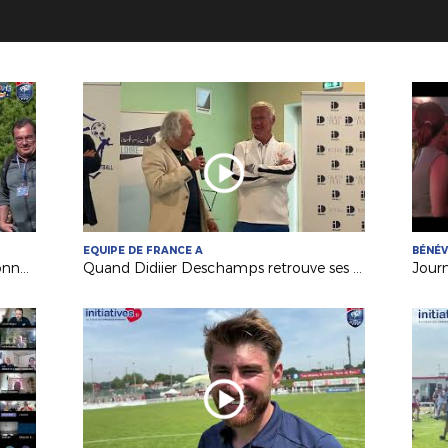
EQUIPE DE FRANCE A
BÉNÉ
Festival Foot U13 Pitch : le FC Chalonnes Chaudefonds club support à l'organisation
Quand Didiier Deschamps retrouve ses racines nantaises...
Jour