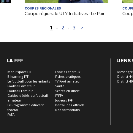
COUPES RÉGIONALES
COUPE
Coupe régionale U17 Initiatives : Le Poiré sur Vie remporte l'édition 2026 !
1
-
2
-
3
>
LA FFF
LIENS
Mon Espace FFF
Labels Fédéraux
Messageri
E-learning FFF
Fiches pratiques
District 44
Le football pour les enfants
TV Foot amateur
District 49
Football amateur
Santé
Football Féminin
Scores en direct
Guides dédiés au football
FFFTV
amateur
Joueurs FFF
Le Programme éducatif
Portail des officiels
fédéral
Nos formations
FAFA