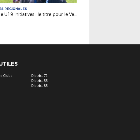
S RÉGIONALES
Coupe U19 Initiatives : le titre pour le Vendée Fontenay Foot
 UTILES
e Clubs
District 72
District 53
District 85