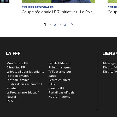
COUPES RÉGIONALES
COUPE
Coupe régionale U17 Initiatives : Le Poiré sur Vie remporte l'édition 2026 !
1
-
2
-
3
>
LA FFF
LIENS
Mon Espace FFF
Labels Fédéraux
Messageri
E-learning FFF
Fiches pratiques
District 44
Le football pour les enfants
TV Foot amateur
District 49
Football amateur
Santé
Football Féminin
Scores en direct
Guides dédiés au football
FFFTV
amateur
Joueurs FFF
Le Programme éducatif
Portail des officiels
fédéral
Nos formations
FAFA