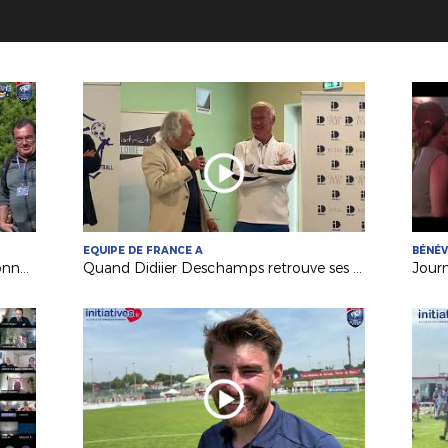
EQUIPE DE FRANCE A
BÉNÉ
Festival Foot U13 Pitch : le FC Chalonnes Chaudefonds club support à l'organisation
Quand Didiier Deschamps retrouve ses racines nantaises...
Jour