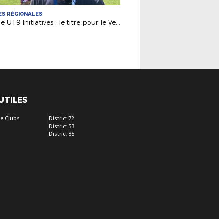
S RÉGIONALES
Coupe U19 Initiatives : le titre pour le Vendée Fontenay Foot
 UTILES
e Clubs
District 72
District 53
District 85