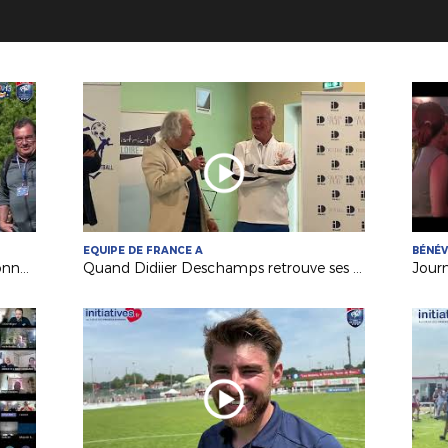
EQUIPE DE FRANCE A
BÉNÉ
Festival Foot U13 Pitch : le FC Chalonnes Chaudefonds club support à l'organisation
Quand Didiier Deschamps retrouve ses racines nantaises...
Jour