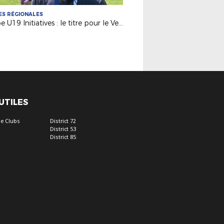
S RÉGIONALES
Coupe U19 Initiatives : le titre pour le Vendée Fontenay Foot
 UTILES
e Clubs
District 72
District 53
District 85