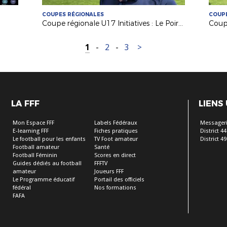
COUPES RÉGIONALES
COUPE
Coupe régionale U17 Initiatives : Le Poiré sur Vie remporte l'édition 2026 !
1
-
2
-
3
>
LA FFF
LIENS
Mon Espace FFF
Labels Fédéraux
Messageri
E-learning FFF
Fiches pratiques
District 44
Le football pour les enfants
TV Foot amateur
District 49
Football amateur
Santé
Football Féminin
Scores en direct
Guides dédiés au football
FFFTV
amateur
Joueurs FFF
Le Programme éducatif
Portail des officiels
fédéral
Nos formations
FAFA